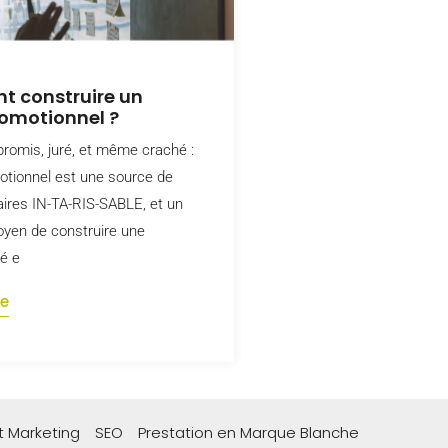
 construire un
omotionnel ?
promis, juré, et même craché :
motionnel est une source de
faires IN-TA-RIS-SABLE, et un
oyen de construire une
é e
te
 Marketing
SEO
Prestation en Marque Blanche