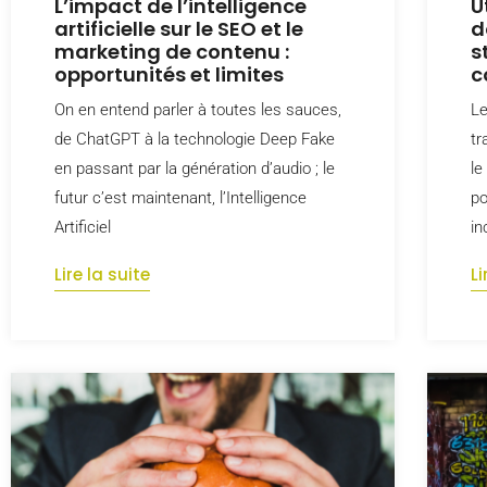
L’impact de l’intelligence
U
artificielle sur le SEO et le
d
marketing de contenu :
s
opportunités et limites
c
On en entend parler à toutes les sauces,
Le
de ChatGPT à la technologie Deep Fake
tr
en passant par la génération d’audio ; le
le
futur c’est maintenant, l’Intelligence
po
Artificiel
in
Lire la suite
Li