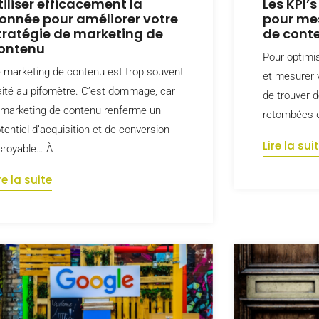
tiliser efficacement la
Les KPI’
onnée pour améliorer votre
pour mes
tratégie de marketing de
de cont
ontenu
Pour optimis
 marketing de contenu est trop souvent
et mesurer v
aité au pifomètre. C’est dommage, car
de trouver 
 marketing de contenu renferme un
retombées d
tentiel d’acquisition et de conversion
Lire la sui
croyable… À
re la suite